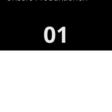
01
7 Floors to Midnight
Provokanter Kurzfilm mit internationaler Besetzung.
Abgedreht 2026 und auf dem Weg, auf internationalen Festivals für
Furore zu sorgen.
Zu
7 FLOORS TO MIDNIGHT